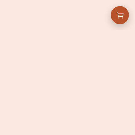
Navigatie
Andere locaties
Bakery
De Kantine
Over ons
AN
Contact
Vacatures