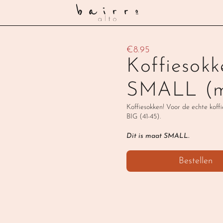
€8.95
Koffiesokk
SMALL (m
Koffiesokken! Voor de echte kof
BIG (41-45).
Dit is maat SMALL.
‹ Cadeaubon Kantine 50 euro
Bestellen