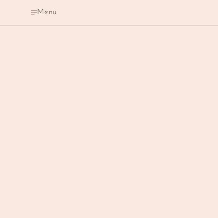
Je mandje is nog leeg
Menu
Totaal:
0.00
Afrekenen
Winkelwagen leegmaken