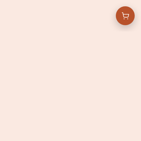
Navigatie
Andere locaties
Bakery
De Kantine
Over ons
AN
Contact
Vacatures