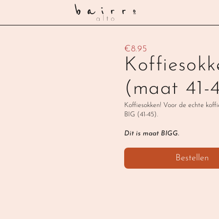
€8.95
Koffiesokk
(maat 41-
Koffiesokken! Voor de echte kof
BIG (41-45).
Dit is maat BIGG.
‹ Koffiesokken - koffiemok SMA
Bestellen