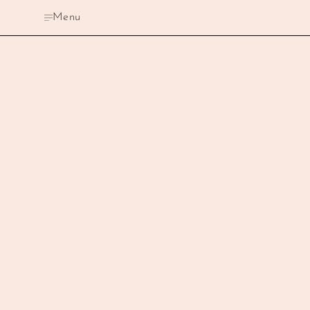
Je mandje is nog leeg
Menu
Totaal:
0.00
Afrekenen
Winkelwagen leegmaken