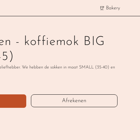
Bakery
en - koffiemok BIG 
45)
fieliefhebber. We hebben de sokken in maat SMALL (35-40) en 
LL (maat 35-40)
Afrekenen