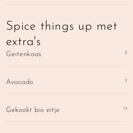
Spice things up met 
extra's
2
Geitenkaas
2
Avocado
1.5
Gekookt bio eitje