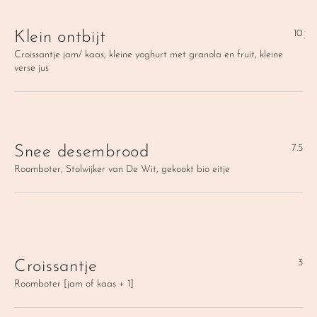
10
Klein ontbijt
Croissantje jam/ kaas, kleine yoghurt met granola en fruit, kleine 
verse jus
7.5
Snee desembrood
Roomboter, Stolwijker van De Wit, gekookt bio eitje
3
Croissantje
Roomboter [jam of kaas + 1]