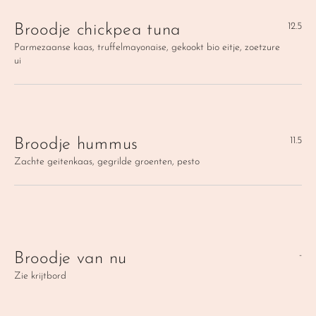
12.5
Broodje chickpea tuna
Parmezaanse kaas, truffelmayonaise, gekookt bio eitje, zoetzure 
ui
11.5
Broodje hummus
Zachte geitenkaas, gegrilde groenten, pesto
-
Broodje van nu
Zie krijtbord