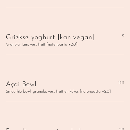
9
Griekse yoghurt [kan vegan]
Granola, jam, vers fruit [notenpasta +2.0]
13.5
Açai Bowl
Smoothie bowl, granola, vers fruit en kokos [notenpasta +2.0]
11.5