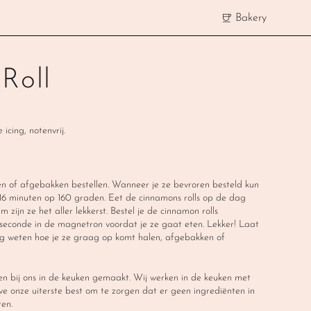
Bakery
Roll
cing, notenvrij. 
en of afgebakken bestellen. Wanneer je ze bevroren besteld kun 
n 16 minuten op 160 graden. Eet de cinnamons rolls op de dag 
zijn ze het aller lekkerst. Bestel je de cinnamon rolls 
econde in de magnetron voordat je ze gaat eten. Lekker! Laat 
ing weten hoe je ze graag op komt halen, afgebakken of 
en bij ons in de keuken gemaakt. Wij werken in de keuken met 
we onze uiterste best om te zorgen dat er geen ingrediënten in 
en.