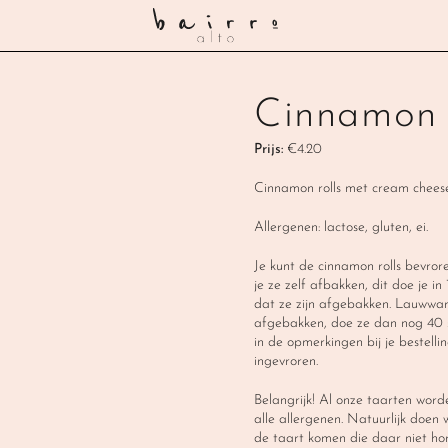
Cinnamon 
Prijs:
 €4.20
Cinnamon rolls met cream cheese i
Allergenen: lactose, gluten, ei. 
Je kunt de cinnamon rolls bevror
je ze zelf afbakken, dit doe je i
dat ze zijn afgebakken. Lauwwarm 
afgebakken, doe ze dan nog 40 s
in de opmerkingen bij je bestell
ingevroren. 
Belangrijk! Al onze taarten word
alle allergenen. Natuurlijk doen 
de taart komen die daar niet hor